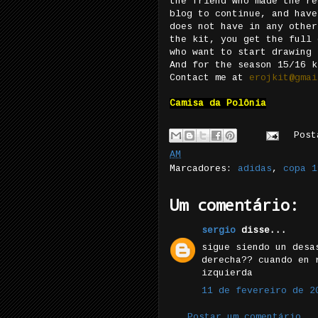
the friend who made the re
blog to continue, and have
does not have in any other
the kit, you get the full 
who want to start drawing 
And for the season 15/16 k
Contact me at
erojkit@gmai
Camisa da Polônia
Pos
AM
Marcadores:
adidas
,
copa 1
Um comentário:
sergio
disse...
sigue siendo un desa
derecha?? cuando en 
izquierda
11 de fevereiro de 2
Postar um comentário