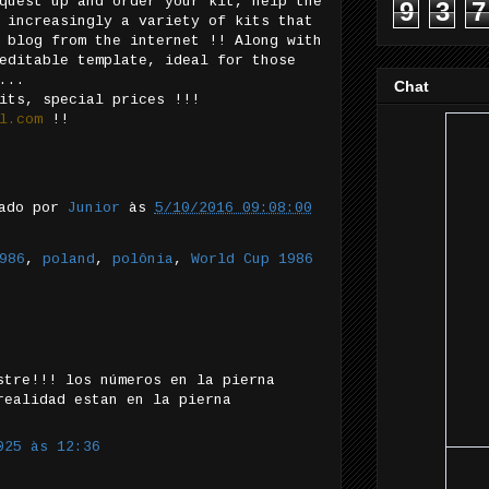
quest up and order your kit, help the
9
3
7
 increasingly a variety of kits that
 blog from the internet !! Along with
editable template, ideal for those
...
Chat
its, special prices !!!
l.com
!!
tado por
Junior
às
5/10/2016 09:08:00
986
,
poland
,
polônia
,
World Cup 1986
stre!!! los números en la pierna
realidad estan en la pierna
025 às 12:36