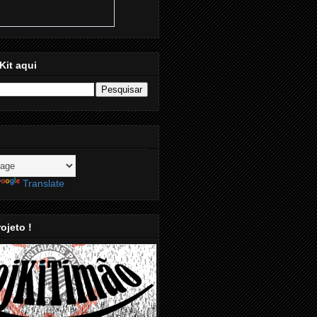
Kit aqui
Translate
ojeto !