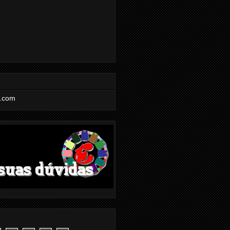
l.com