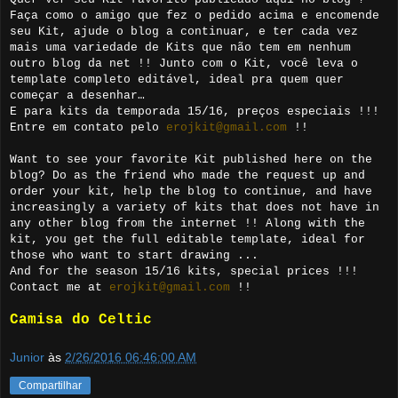
Faça como o amigo que fez o pedido acima e encomende
seu Kit, ajude o blog a continuar, e ter cada vez
mais uma variedade de Kits que não tem em nenhum
outro blog da net !! Junto com o Kit, você leva o
template completo editável, ideal pra quem quer
começar a desenhar…
E para kits da temporada 15/16, preços especiais !!!
Entre em contato pelo
erojkit@gmail.com
!!
Want to see your favorite Kit published here on the
blog? Do as the friend who made the request up and
order your kit, help the blog to continue, and have
increasingly a variety of kits that does not have in
any other blog from the internet !! Along with the
kit, you get the full editable template, ideal for
those who want to start drawing ...
And for the season 15/16 kits, special prices !!!
Contact me at
erojkit@gmail.com
!!
Camisa do Celtic
Junior
às
2/26/2016 06:46:00 AM
Compartilhar