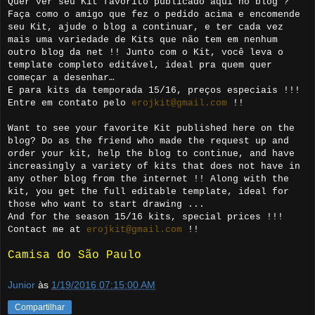
Quer ver seu Kit favorito publicado aqui no blog ?
Faça como o amigo que fez o pedido acima e encomende
seu Kit, ajude o blog a continuar, e ter cada vez
mais uma variedade de Kits que não tem em nenhum
outro blog da net !! Junto com o Kit, você leva o
template completo editável, ideal pra quem quer
começar a desenhar…
E para kits da temporada 15/16, preços especiais !!!
Entre em contato pelo
erojkit@gmail.com
!!
Want to see your favorite Kit published here on the
blog? Do as the friend who made the request up and
order your kit, help the blog to continue, and have
increasingly a variety of kits that does not have in
any other blog from the internet !! Along with the
kit, you get the full editable template, ideal for
those who want to start drawing ...
And for the season 15/16 kits, special prices !!!
Contact me at
erojkit@gmail.com
!!
Camisa do São Paulo
Junior
às
1/19/2016 07:15:00 AM
Compartilhar