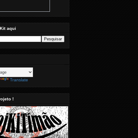
Kit aqui
Translate
ojeto !