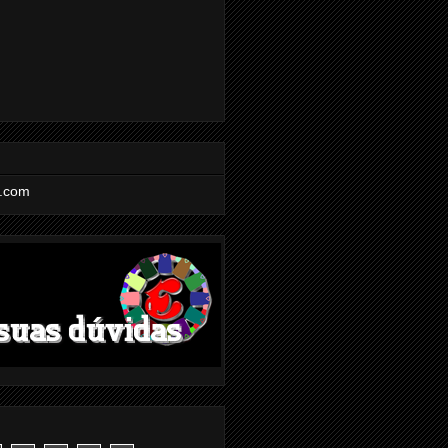
l.com