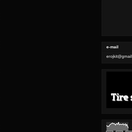
e-mail
erojkit@gmai