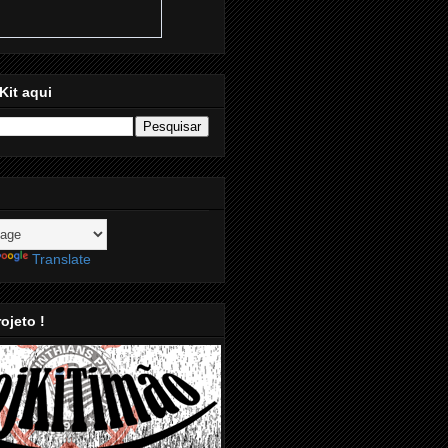
Kit aqui
Translate
ojeto !