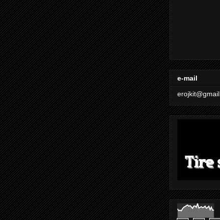
e-mail
erojkit@gmai