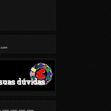
l.com