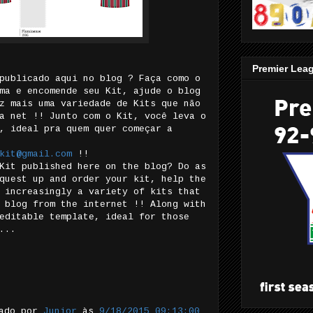
Premier Lea
publicado aqui no blog ? Faça como o
ma e encomende seu Kit, ajude o blog
z mais uma variedade de Kits que não
a net !! Junto com o Kit, você leva o
, ideal pra quem quer começar a
kit@gmail.com
!!
Kit published here on the blog? Do as
quest up and order your kit, help the
 increasingly a variety of kits that
 blog from the internet !! Along with
editable template, ideal for those
...
tado por
Junior
às
9/18/2015 09:13:00