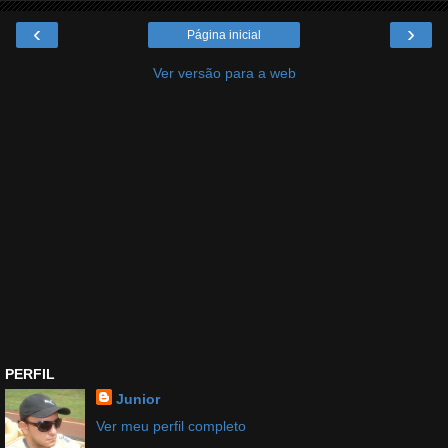
‹
›
Página inicial
Ver versão para a web
PERFIL
Junior
Ver meu perfil completo