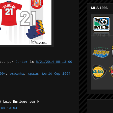
MLS 1996
tado por
Junior
às
8/21/2014 08:13:00
994
,
espanha
,
spain
,
World Cup 1994
é Luis Enrique sem H
 às 13:54