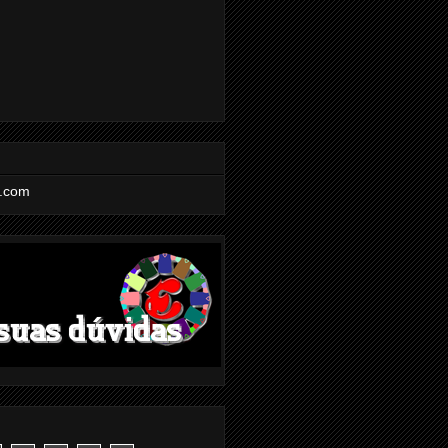
l.com