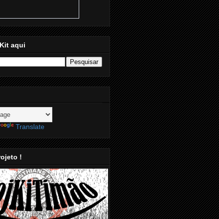
Kit aqui
Translate
ojeto !