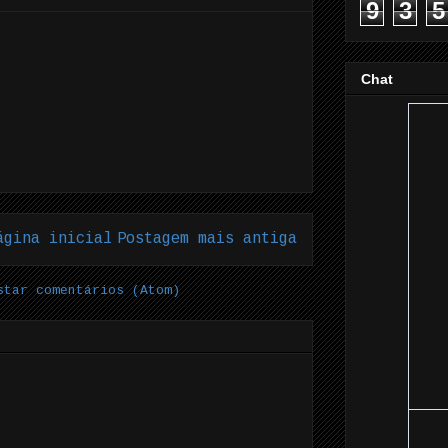
9
3
5
Chat
ágina inicial
Postagem mais antiga
star comentários (Atom)