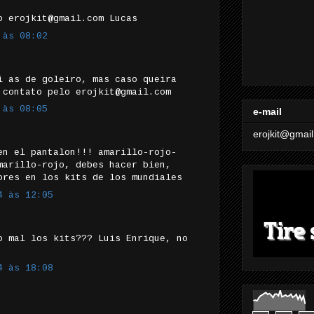
o erojkit@gmail.com Lucas
 às 08:02
i as de goleiro, mas caso queira
 contato pelo erojkit@gmail.com
 às 08:05
e-mail
erojkit@gmai
en el pantalon!!! amarillo-rojo-
marillo-rojo, debes hacer bien,
ores en los kits de los mundiales
4 às 12:05
o mal los kits??? Luis Enrique, no
4 às 18:08