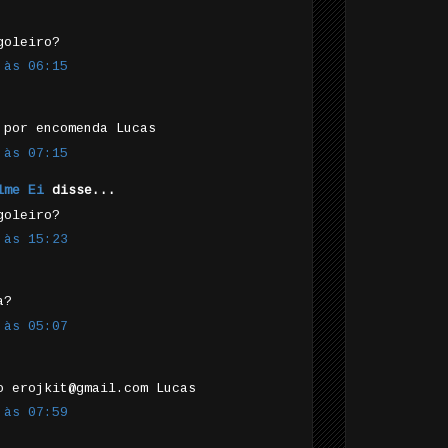
goleiro?
 às 06:15
 por encomenda Lucas
 às 07:15
lme Ei
disse...
goleiro?
 às 15:23
a?
 às 05:07
o erojkit@gmail.com Lucas
 às 07:59