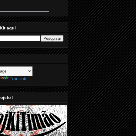
Kit aqui
Translate
ojeto !