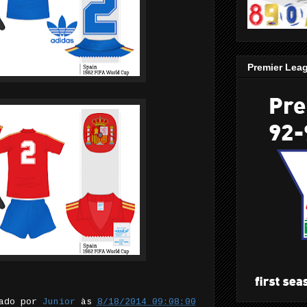
Premier Lea
tado por
Junior
às
8/18/2014 09:08:00