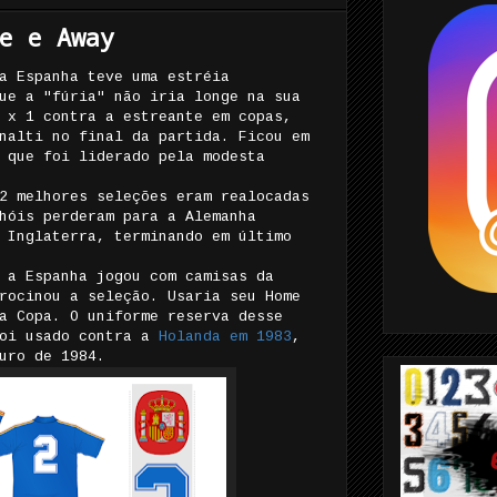
e e Away
a Espanha teve uma estréia
ue a "fúria" não iria longe na sua
 x 1 contra a estreante em copas,
nalti no final da partida. Ficou em
 que foi liderado pela modesta
2 melhores seleções eram realocadas
hóis perderam para a Alemanha
 Inglaterra, terminando em último
 a Espanha jogou com camisas da
rocinou a seleção. Usaria seu Home
a Copa. O uniforme reserva desse
foi usado contra a
Holanda em 1983
,
uro de 1984.