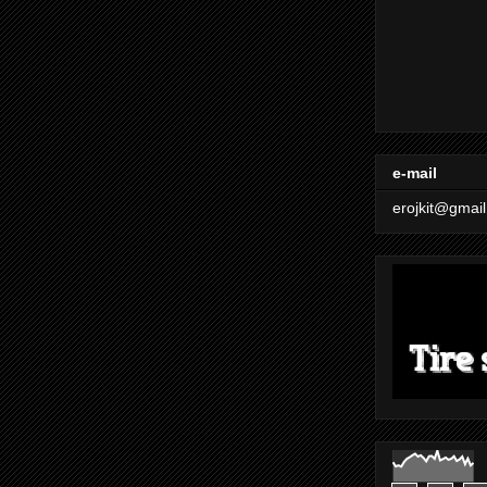
e-mail
erojkit@gmai