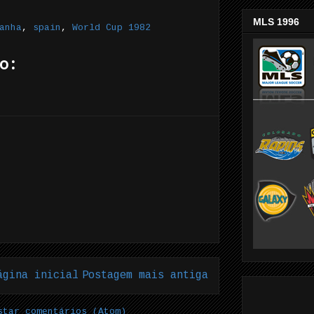
MLS 1996
anha
,
spain
,
World Cup 1982
o:
ágina inicial
Postagem mais antiga
star comentários (Atom)