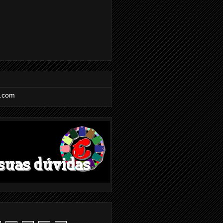
l.com