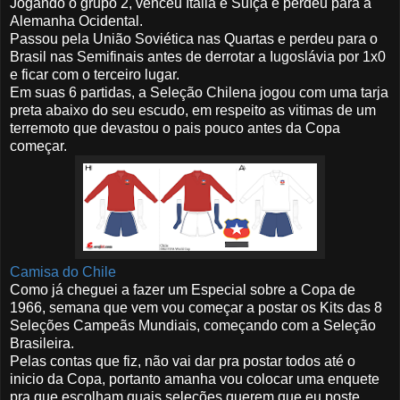
Jogando o grupo 2, venceu Itália e Suíça e perdeu para a
Alemanha Ocidental.
Passou pela União Soviética nas Quartas e perdeu para o
Brasil nas Semifinais antes de derrotar a Iugoslávia por 1x0
e ficar com o terceiro lugar.
Em suas 6 partidas, a Seleção Chilena jogou com uma tarja
preta abaixo do seu escudo, em respeito as vitimas de um
terremoto que devastou o pais pouco antes da Copa
começar.
Camisa do Chile
Como já cheguei a fazer um Especial sobre a Copa de
1966, semana que vem vou começar a postar os Kits das 8
Seleções Campeãs Mundiais, começando com a Seleção
Brasileira.
Pelas contas que fiz, não vai dar pra postar todos até o
inicio da Copa, portanto amanha vou colocar uma enquete
pra que escolham quais seleções querem que eu poste