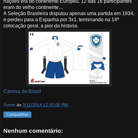
nações era do continente Europeu. 12 das 16 participantes
eram do velho continente…
A Seleção Brasileira disputou apenas uma partida em 1934,
e perdeu para a Espanha por 3x1, terminando na 14ª
colocação geral, a pior da historia.
Camisa do Brasil
Junior
às
3/11/2014 12:50:00 PM
Compartilhar
Nenhum comentário: