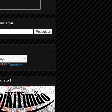
Kit aqui
Translate
ojeto !