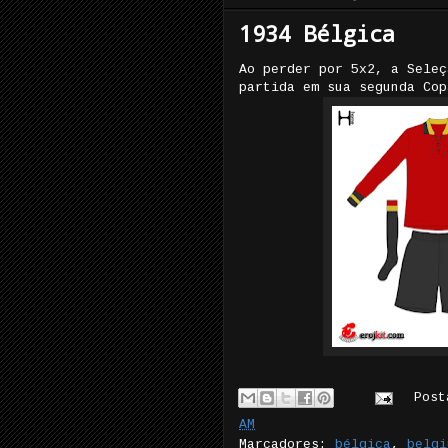
1934 Bélgica
Ao perder por 5x2, a Seleç
partida em sua segunda Cop
Pos
AM
Marcadores:
bélgica
,
belgi