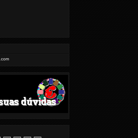
l.com