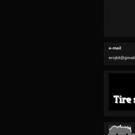
e-mail
erojkit@gmai