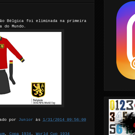
ão Bélgica foi eliminada na primeira
a do Mundo.
tado por
Junior
às
1/31/2014 09:56:00
um
,
Copa 1934
,
World Cup 1934