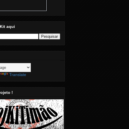
Kit aqui
Translate
ojeto !