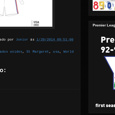
Premier Lea
tado por
Junior
às
1/20/2014 09:51:00
ados unidos
,
St Margaret
,
usa
,
World
o: