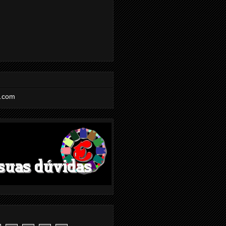
l.com