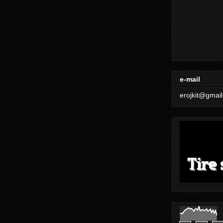
e-mail
erojkit@gmai