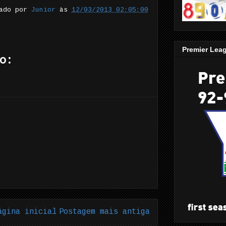
tado por
Junior
às
12/03/2013 02:05:00
Premier Lea
o:
ágina inicial
Postagem mais antiga