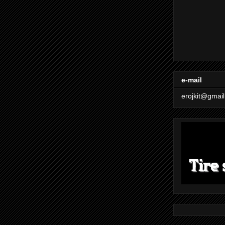
e-mail
erojkit@gmai