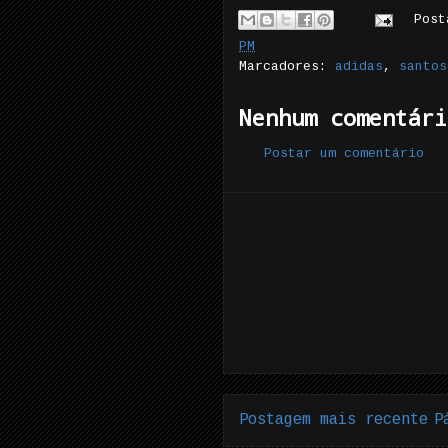
Pos
PM
Marcadores:
adidas
,
santos
Nenhum comentári
Postar um comentário
Postagem mais recente
P