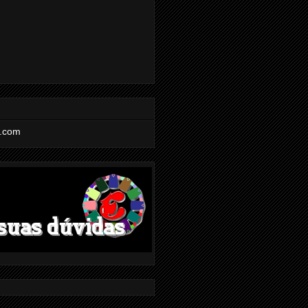
l.com