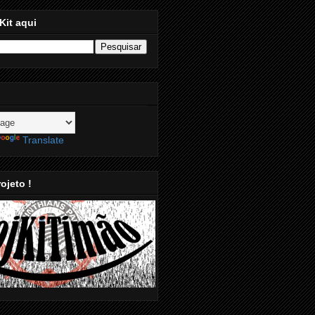
Kit aqui
Translate
ojeto !