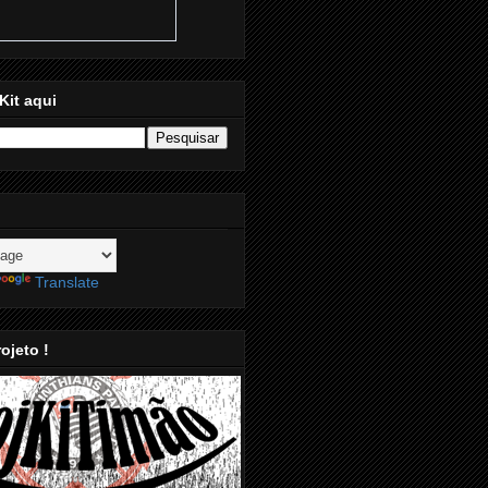
Kit aqui
Translate
ojeto !