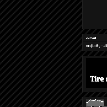
e-mail
erojkit@gmai