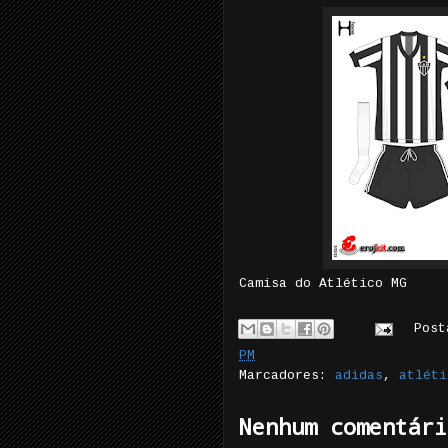
Camisa do Atlético MG
Pos
PM
Marcadores:
adidas
,
atléti
Nenhum comentári