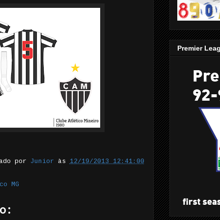
Premier Lea
tado por
Junior
às
12/19/2013 12:41:00
co MG
o: