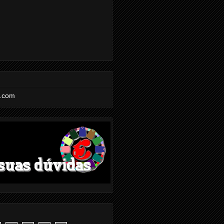
l.com