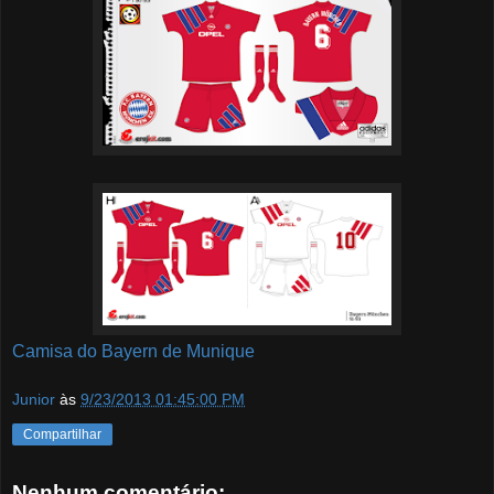
Camisa do Bayern de Munique
Junior
às
9/23/2013 01:45:00 PM
Compartilhar
Nenhum comentário: