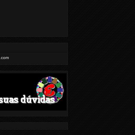
l.com