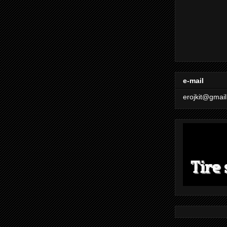
e-mail
erojkit@gmai