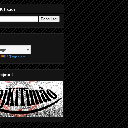
Kit aqui
Translate
ojeto !