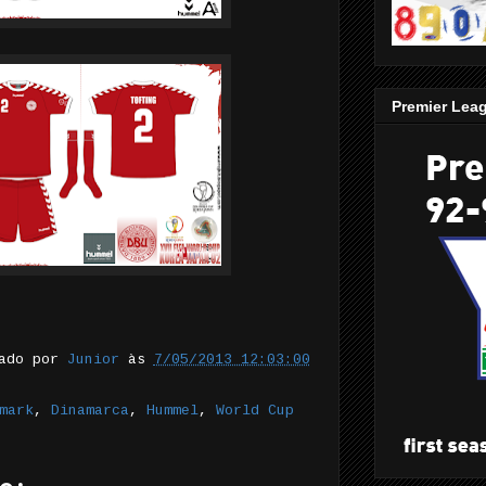
Premier Lea
tado por
Junior
às
7/05/2013 12:03:00
mark
,
Dinamarca
,
Hummel
,
World Cup