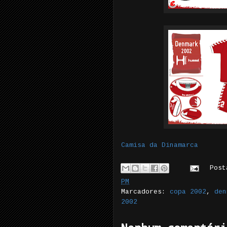
Camisa da Dinamarca
Pos
PM
Marcadores:
copa 2002
,
den
2002