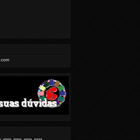
l.com