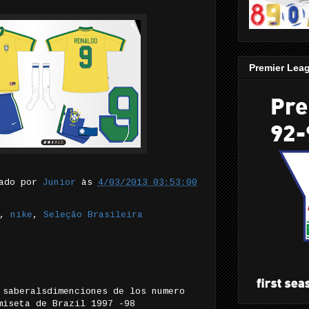
Premier Lea
tado por
Junior
às
4/03/2013 03:53:00
,
nike
,
Seleção Brasileira
 saberalsdimenciones de los numero
miseta de Brazil 1997 -98