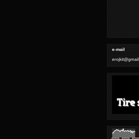
e-mail
erojkit@gmai