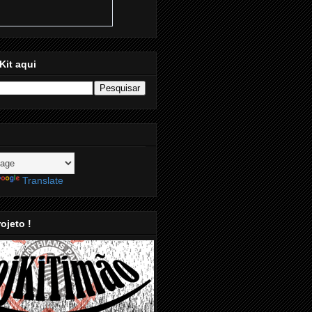
Kit aqui
Translate
ojeto !