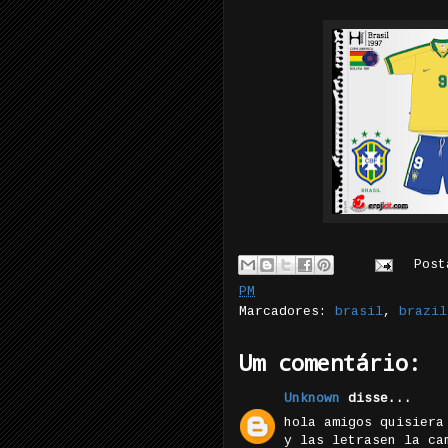
Pos
PM
Marcadores:
brasil
,
brazil
Um comentário:
Unknown
disse...
hola amigos quisiera
y las letrasen la ca