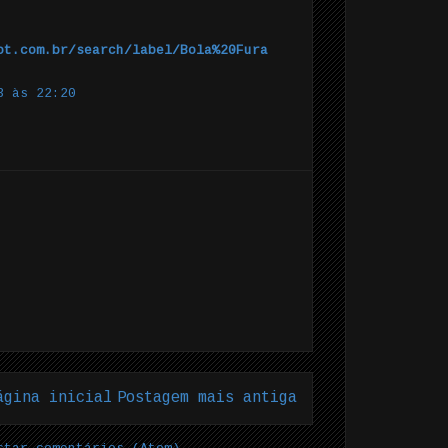
ot.com.br/search/label/Bola%20Fura
3 às 22:20
ágina inicial
Postagem mais antiga