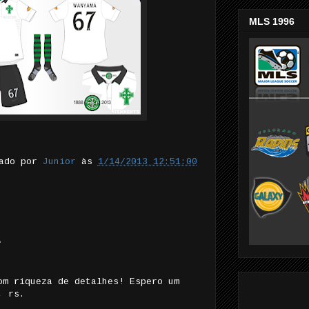
MLS 1996
tado por
Junior
às
1/14/2013 12:51:00
.
om riqueza de detalhes! Espero um
, rs.