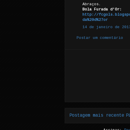
Abraços.
Bola Furada d'Or:
http://fcgols.blogsp
da%20d%27or
14 de janeiro de 201
Postar um comentário
Postagem mais recente
P