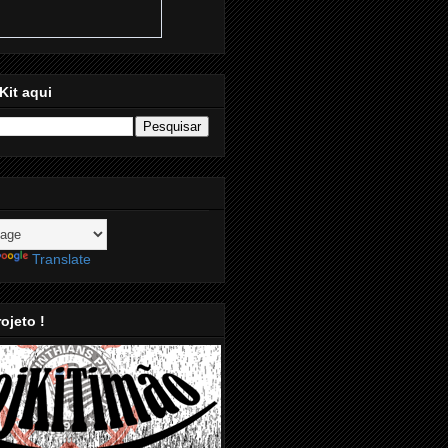
Kit aqui
Translate
ojeto !