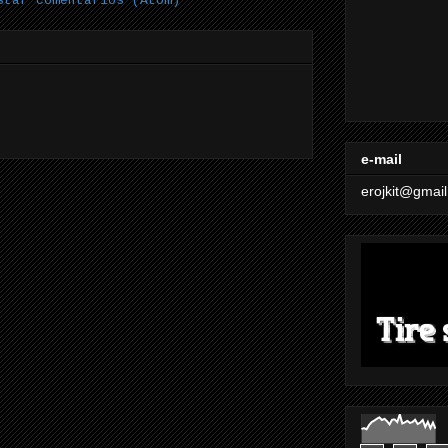
star comentários (Atom)
e-mail
erojkit@gmai