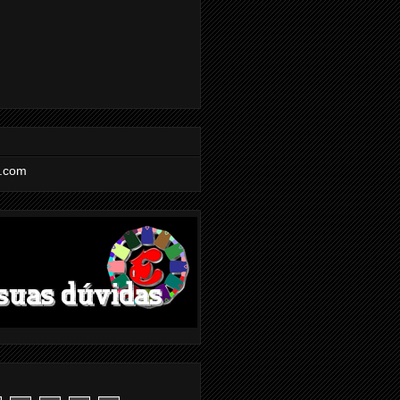
l.com