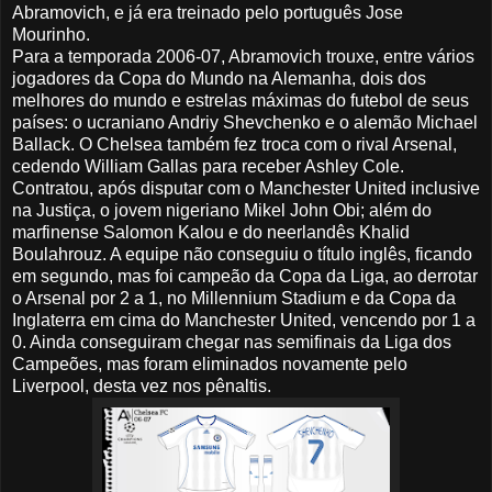
Abramovich, e já era treinado pelo português Jose
Mourinho.
Para a temporada 2006-07, Abramovich trouxe, entre vários
jogadores da Copa do Mundo na Alemanha, dois dos
melhores do mundo e estrelas máximas do futebol de seus
países: o ucraniano Andriy Shevchenko e o alemão Michael
Ballack. O Chelsea também fez troca com o rival Arsenal,
cedendo William Gallas para receber Ashley Cole.
Contratou, após disputar com o Manchester United inclusive
na Justiça, o jovem nigeriano Mikel John Obi; além do
marfinense Salomon Kalou e do neerlandês Khalid
Boulahrouz. A equipe não conseguiu o título inglês, ficando
em segundo, mas foi campeão da Copa da Liga, ao derrotar
o Arsenal por 2 a 1, no Millennium Stadium e da Copa da
Inglaterra em cima do Manchester United, vencendo por 1 a
0. Ainda conseguiram chegar nas semifinais da Liga dos
Campeões, mas foram eliminados novamente pelo
Liverpool, desta vez nos pênaltis.