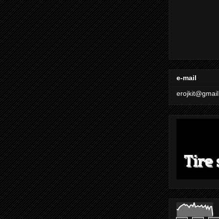
e-mail
erojkit@gmai