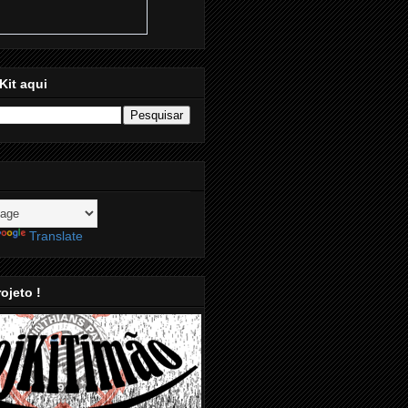
Kit aqui
Translate
ojeto !