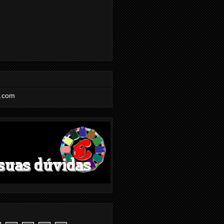
l.com