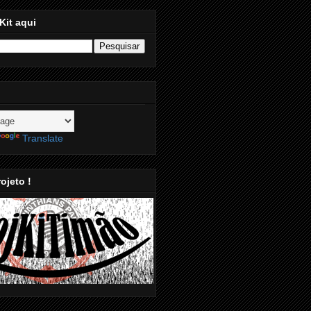
Kit aqui
Translate
ojeto !