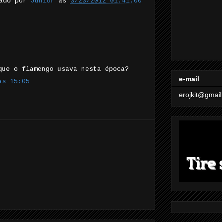
tado por
Junior
às
3/23/2012 01:41:00
que o flamengo usava nesta época?
e-mail
às 15:05
erojkit@gmai