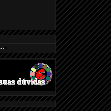
l.com