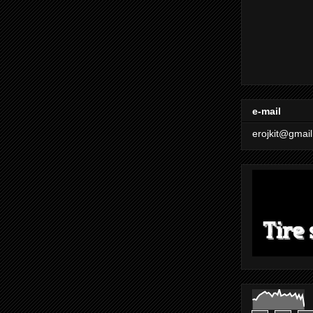
e-mail
erojkit@gmai