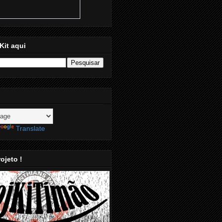
Kit aqui
Translate
ojeto !