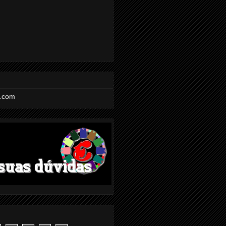
l.com