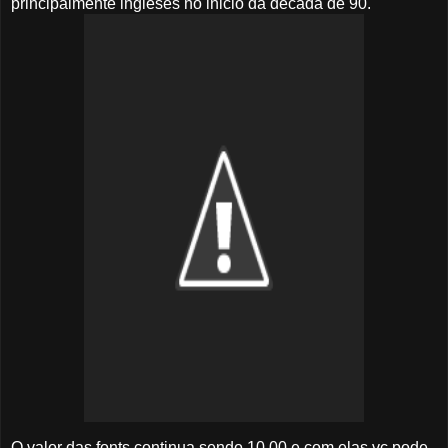
principalmente ingleses no inicio da década de 90.
O valor das fonts continua sendo 10,00 e com elas vc pode