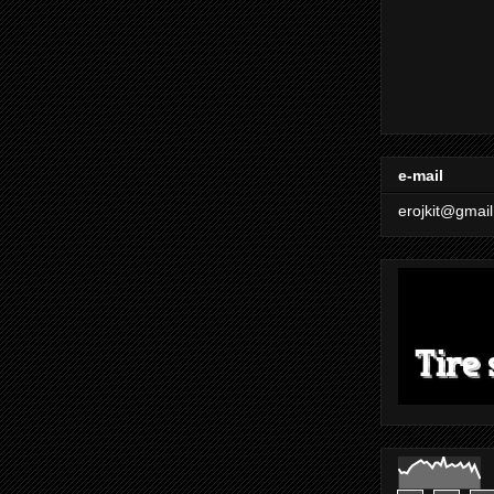
e-mail
erojkit@gmai