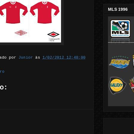
MLS 1996
tado por
Junior
às
1/02/2012 12:48:00
ro
o: