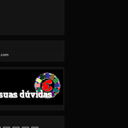
l.com