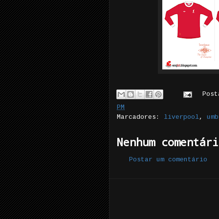
Pos
PM
Marcadores:
liverpool
,
umb
Nenhum comentári
Postar um comentário