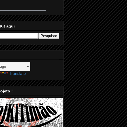
Kit aqui
Translate
ojeto !