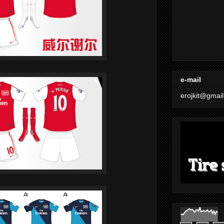
e-mail
erojkit@gmai