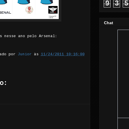
9
3
5
Chat
s nesse ano pelo Arsenal:
tado por
Junior
às
11/24/2011 10:16:00
o: