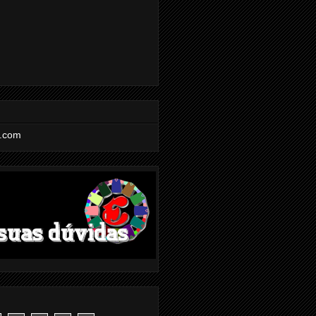
l.com