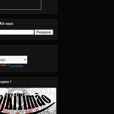
Kit aqui
Translate
ojeto !