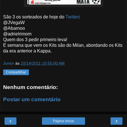
São 3 os sorteados de hoje do
Twitter
:
@JVegaW
@Abarnoo
@adrielrimom
Quem dos 3 pedir primeiro leva!
E semana que vem os Kits são do Milan, abordando os Kits
da era anterior a Kappa.
Junior
às
10/14/2011 10:55:00 AM
Compartilhar
Nenhum comentário:
Postar um comentário
‹
›
Página inicial