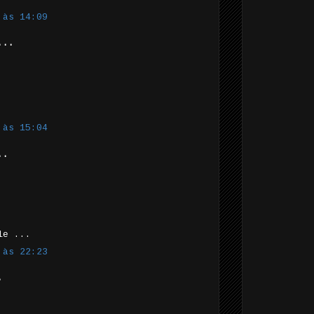
 às 14:09
...
 às 15:04
..
le ...
 às 22:23
.