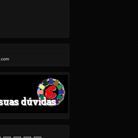
l.com