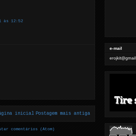
1 às 12:52
e-mail
erojkit@gmai
ágina inicial
Postagem mais antiga
star comentários (Atom)