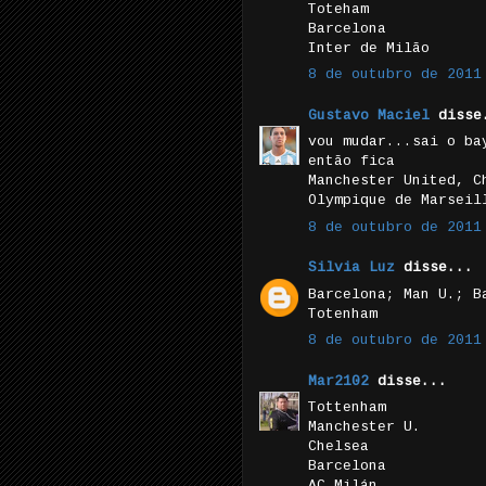
Toteham
Barcelona
Inter de Milão
8 de outubro de 2011
Gustavo Maciel
disse
vou mudar...sai o ba
então fica
Manchester United, C
Olympique de Marseil
8 de outubro de 2011
Silvia Luz
disse...
Barcelona; Man U.; B
Totenham
8 de outubro de 2011
Mar2102
disse...
Tottenham
Manchester U.
Chelsea
Barcelona
AC Milán