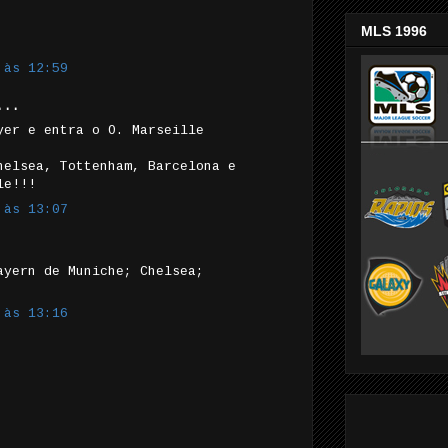
MLS 1996
 às 12:59
...
yer e entra o O. Marseille
helsea, Tottenham, Barcelona e
le!!!
 às 13:07
ayern de Muniche; Chelsea;
 às 13:16