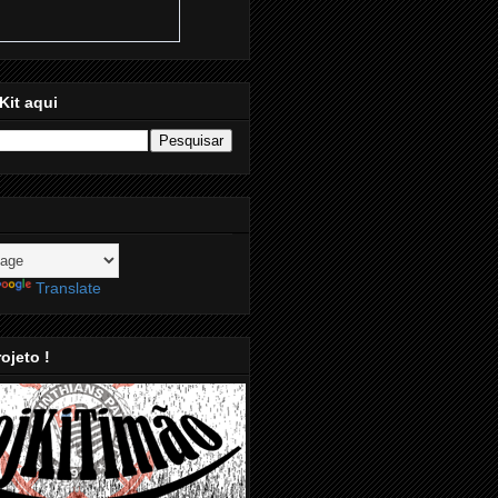
Kit aqui
Translate
ojeto !