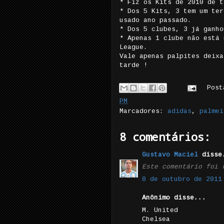
* Fiz os Kits de 2010 de t
* Dos 5 Kits, 3 tem um ter
usado ano passado.
* Dos 5 clubes, 3 já ganho
* Apenas 1 clube não está 
League.
Vale apenas palpites deixa
tarde !
Pos
PM
Marcadores:
adidas
,
palmei
8 comentários:
Gustavo Maciel
disse
Este comentário foi 
8 de outubro de 2011
Anônimo disse...
M. United
Chelsea