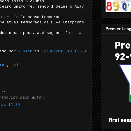
odos esses 5 clubes.
ceiro uniforme, sendo 1 deles o Away
u um título nessa temporada.
na atual temporada da UEFA Champions
Premier Lea
dos nesse post, até segunda feira a
tado por
Junior
às
10/08/2011 12:11:00
ras
,
quiz
...
removido pelo autor.
 às 12:36