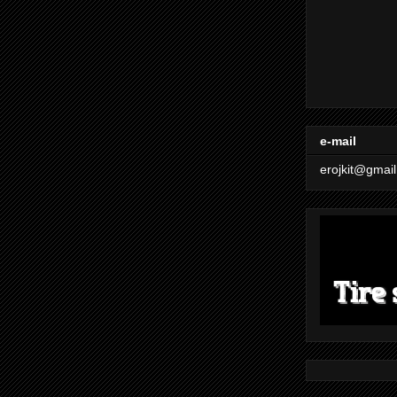
e-mail
erojkit@gmai