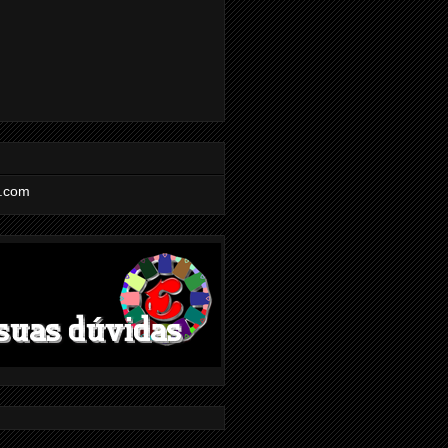
l.com