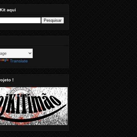
Kit aqui
Translate
ojeto !