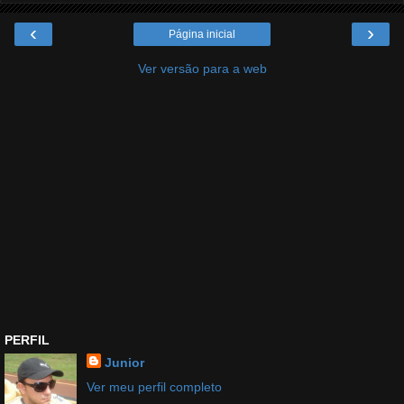
‹
›
Página inicial
Ver versão para a web
PERFIL
Junior
Ver meu perfil completo