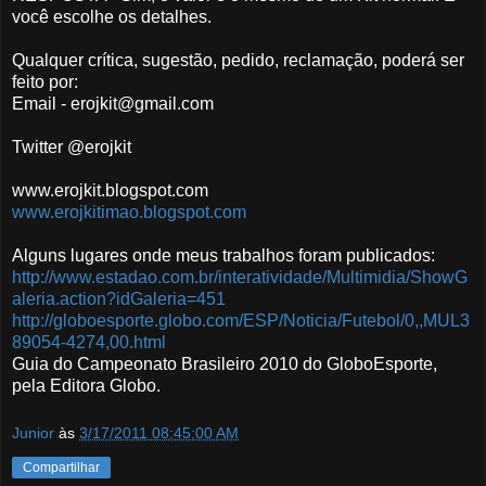
você escolhe os detalhes.
Qualquer crítica, sugestão, pedido, reclamação, poderá ser
feito por:
Email - erojkit@gmail.com
Twitter @erojkit
www.erojkit.blogspot.com
www.erojkitimao.blogspot.com
Alguns lugares onde meus trabalhos foram publicados:
http://www.estadao.com.br/interatividade/Multimidia/ShowG
aleria.action?idGaleria=451
http://globoesporte.globo.com/ESP/Noticia/Futebol/0,,MUL3
89054-4274,00.html
Guia do Campeonato Brasileiro 2010 do GloboEsporte,
pela Editora Globo.
Junior
às
3/17/2011 08:45:00 AM
Compartilhar