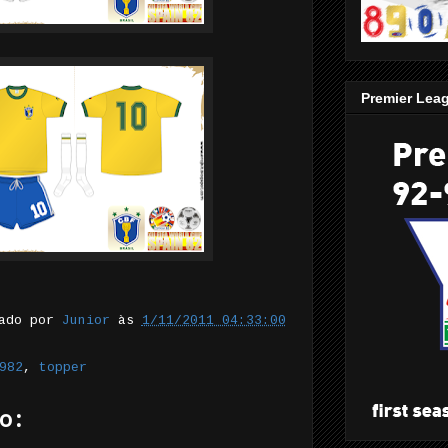
Premier Lea
tado por
Junior
às
1/11/2011 04:33:00
982
,
topper
o: