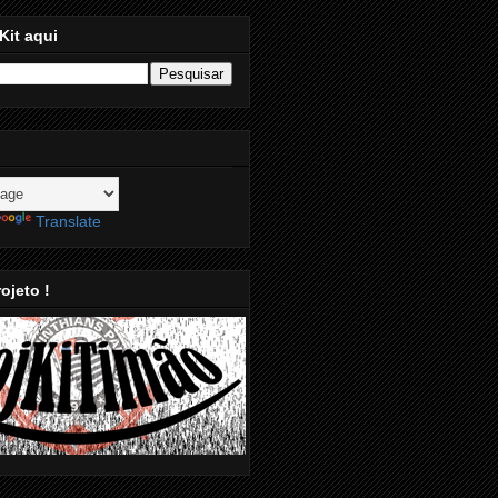
Kit aqui
Translate
ojeto !