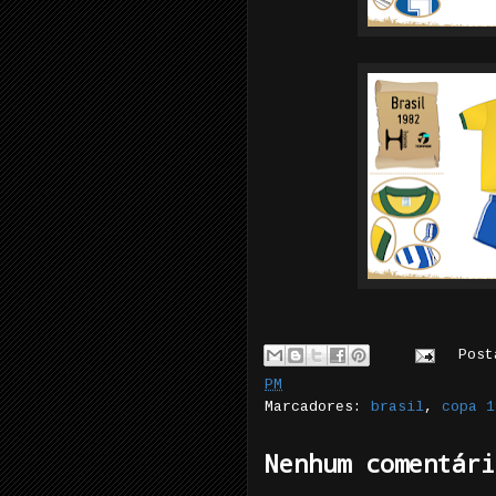
Pos
PM
Marcadores:
brasil
,
copa 1
Nenhum comentári