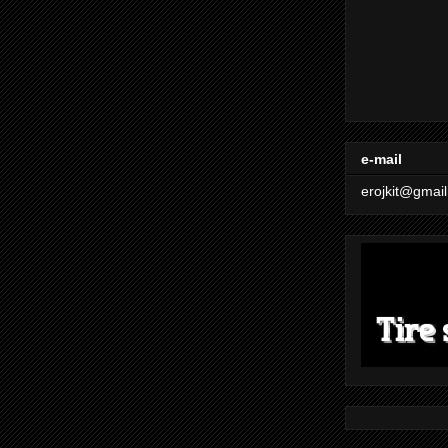
e-mail
erojkit@gmai