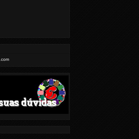
l.com