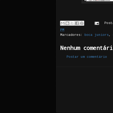
Pos
PM
Marcadores:
boca juniors
,
Nenhum comentári
Postar um comentário