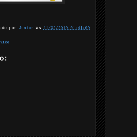
tado por
Junior
às
11/02/2010 01:41:00
nike
o: