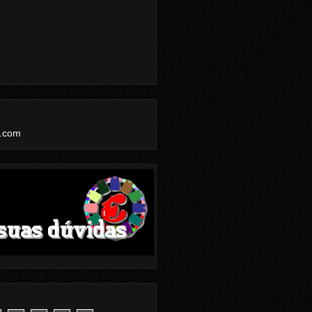
l.com