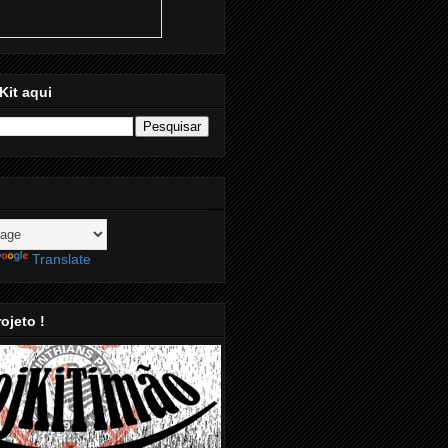
Kit aqui
Translate
ojeto !