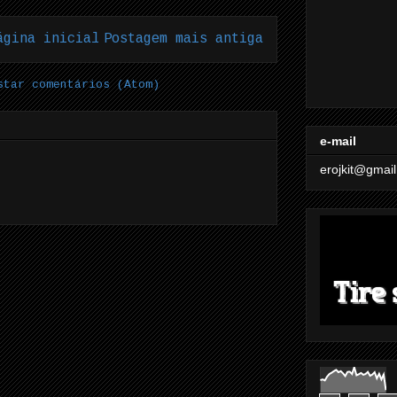
ágina inicial
Postagem mais antiga
star comentários (Atom)
e-mail
erojkit@gmai