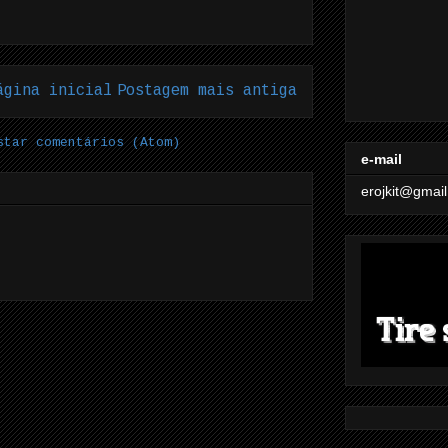
ágina inicial
Postagem mais antiga
star comentários (Atom)
e-mail
erojkit@gmai