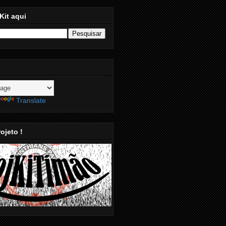
Kit aqui
Translate
ojeto !