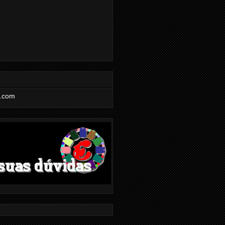
l.com