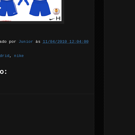
tado por
Junior
às
11/04/2010 12:04:00
drid
,
nike
o: