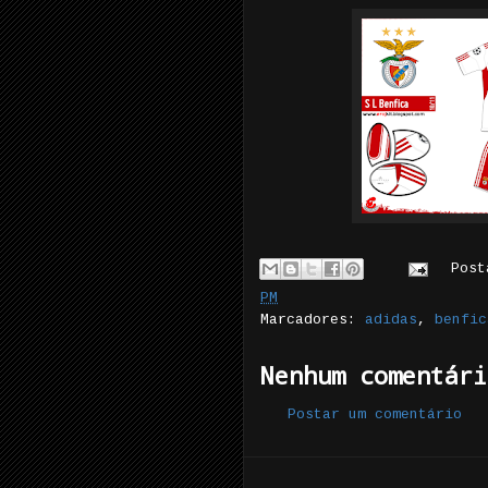
Pos
PM
Marcadores:
adidas
,
benfic
Nenhum comentári
Postar um comentário