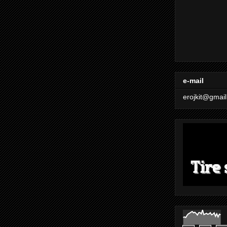
e-mail
erojkit@gmai