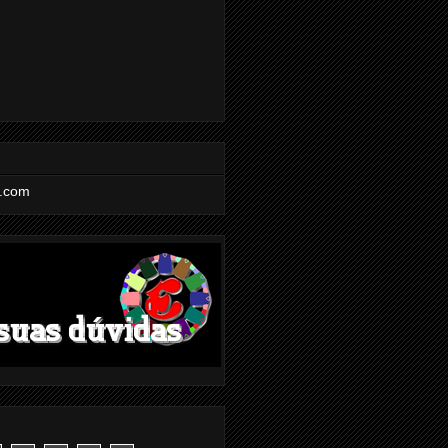
l.com