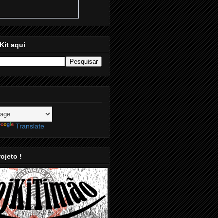
Kit aqui
Translate
ojeto !