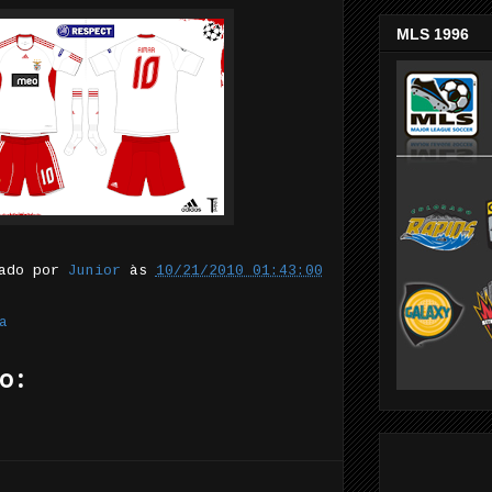
MLS 1996
tado por
Junior
às
10/21/2010 01:43:00
a
o: