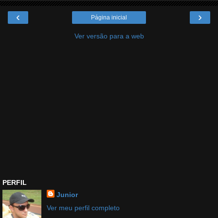
‹
›
Página inicial
Ver versão para a web
PERFIL
Junior
Ver meu perfil completo