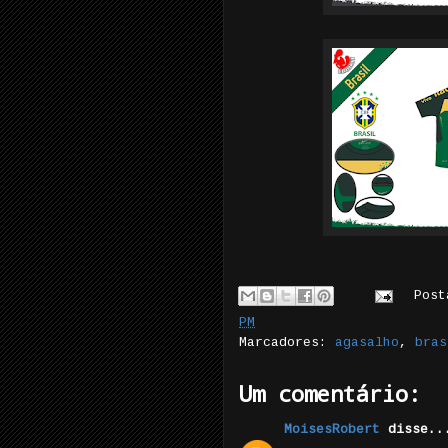
Pos
PM
Marcadores:
agasalho
,
bras
Um comentário:
MoisesRobert
disse..