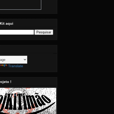
Kit aqui
Translate
ojeto !