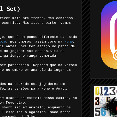
l Set)
fazer mais pra frente, mas confesso
 ocorrido. Mas isso a parte, vamos
je, que é um pouco diferente da usada
bue
, nos ombros, assim como na
Home
,
na antes, pra ter espaço do patch da
e do jogador nas costas.Kits de
manga longa e manga comprida.
sem patrocínio. Reparem que na versão
he no ombro em amarelo dá lugar as
dos na entrada dos jogadores em
 fez as versões para Home e Away…
am usados na estréia dessa camisa, no
em Fevereiro.
 short são em Amarelo, enquanto os
 E esse foi o agasalho usado nessa
a campanha da Nike…