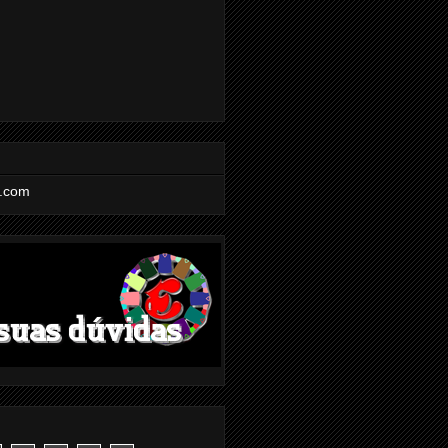
l.com