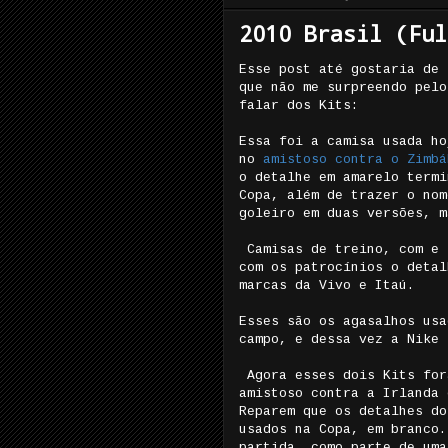
2010 Brasil (Ful
Esse post até gostaria de 
que não me surpreendo pelo
falar dos Kits:
Essa foi a camisa usada ho
no
amistoso contra o Zimbá
o detalhe em amarelo termi
Copa, além de trazer o nom
goleiro em duas versões, 
Camisas de treino, com e 
com os patrocínios o detal
marcas da Vivo e Itaú.
Esses são os agasalhos usa
campo, e dessa vez a Nike
Agora esses dois Kits for
amistoso contra a Irlanda 
Reparem que os detalhes do
usados na Copa, em branco.
partida, como parte de um