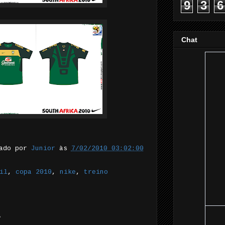
9
3
6
Chat
tado por
Junior
às
7/02/2010 03:02:00
il
,
copa 2010
,
nike
,
treino
.