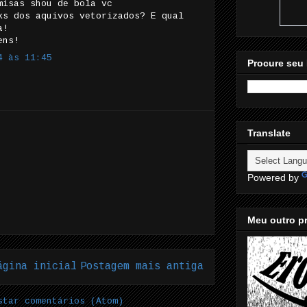
misas shou de bola vc
ks dos aquivos vetorizados? E qual
a!
ens!
4 às 11:45
Procure seu 
Translate
Powered by
Meu outro pr
ágina inicial
Postagem mais antiga
star comentários (Atom)