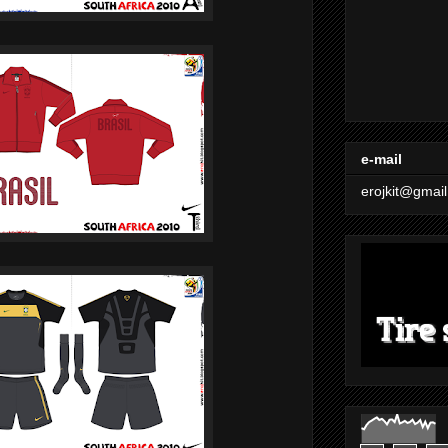
e-mail
erojkit@gmai