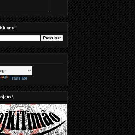
Kit aqui
Translate
ojeto !