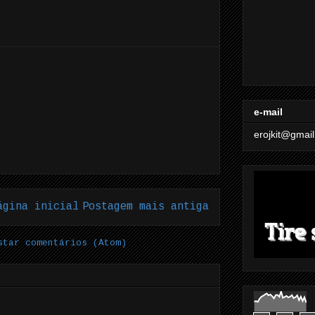
e-mail
erojkit@gmai
ágina inicial
Postagem mais antiga
star comentários (Atom)