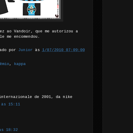
ez ao Vandoir, que me autorizou a
le me encomendou.
tado por
Junior
às
1/07/2010 07:09:00
êmio
,
kappa
internazionale de 2001, da nike
 às 15:11
às 18:32