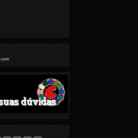
l.com