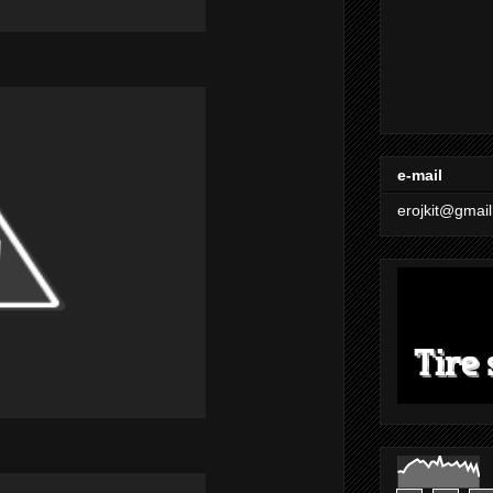
e-mail
erojkit@gmai