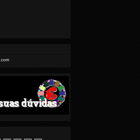
l.com