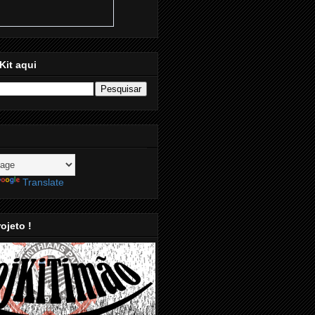
Kit aqui
Translate
ojeto !