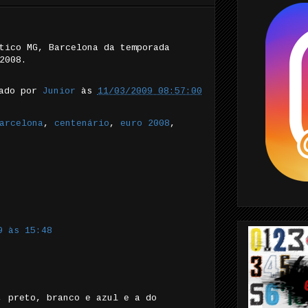
tico MG, Barcelona da temporada
2008.
tado por
Junior
às
11/03/2009 08:57:00
arcelona
,
centenário
,
euro 2008
,
9 às 15:48
, preto, branco e azul e a do