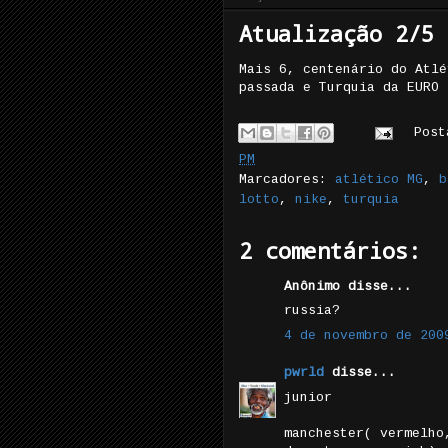
Atualização 2/5
Mais 6, centenário do Atlé
passada e Turquia da EURO 
Pos
PM
Marcadores:
atlético MG
,
b
lotto
,
nike
,
turquia
2 comentários:
Anônimo disse...
russia?
4 de novembro de 200
pwrld
disse...
junior
manchester( vermelho