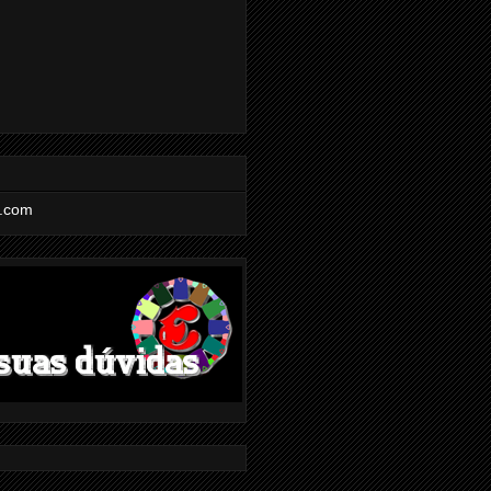
l.com