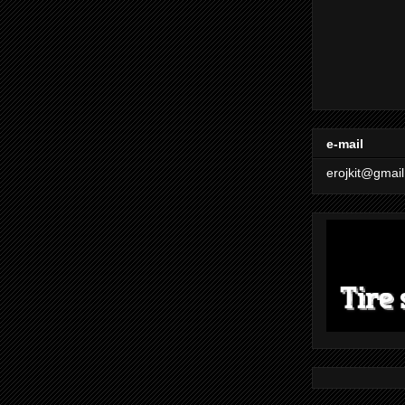
e-mail
erojkit@gmai