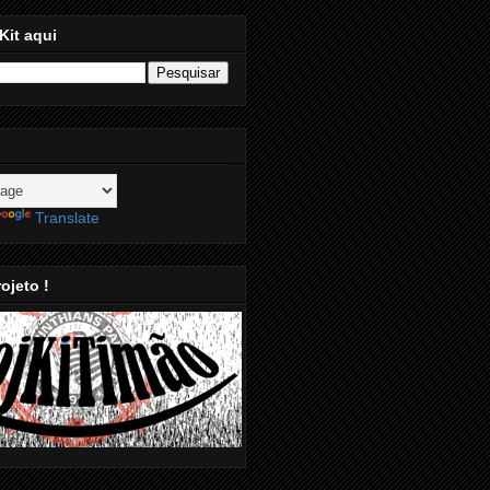
Kit aqui
Translate
ojeto !