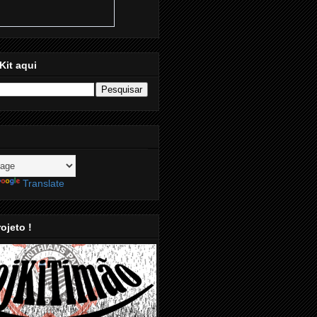
Kit aqui
Translate
ojeto !