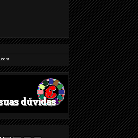
l.com