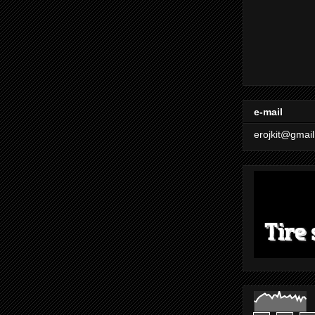
e-mail
erojkit@gmai