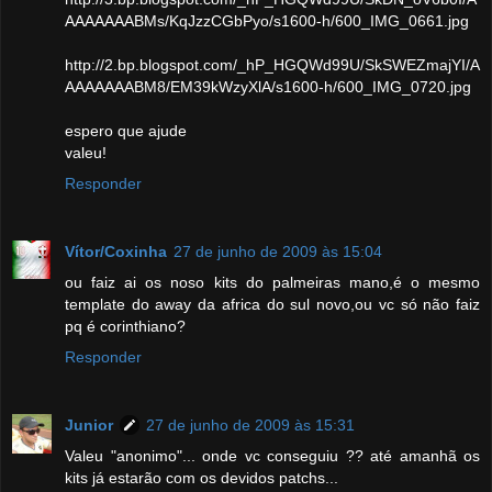
AAAAAAABMs/KqJzzCGbPyo/s1600-h/600_IMG_0661.jpg
http://2.bp.blogspot.com/_hP_HGQWd99U/SkSWEZmajYI/A
AAAAAAABM8/EM39kWzyXlA/s1600-h/600_IMG_0720.jpg
espero que ajude
valeu!
Responder
Vítor/Coxinha
27 de junho de 2009 às 15:04
ou faiz ai os noso kits do palmeiras mano,é o mesmo
template do away da africa do sul novo,ou vc só não faiz
pq é corinthiano?
Responder
Junior
27 de junho de 2009 às 15:31
Valeu "anonimo"... onde vc conseguiu ?? até amanhã os
kits já estarão com os devidos patchs...