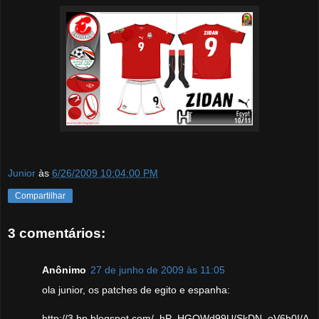
Junior
às
6/26/2009 10:04:00 PM
Compartilhar
3 comentários:
Anônimo
27 de junho de 2009 às 11:05
ola junior, os patches de egito e espanha:
http://3.bp.blogspot.com/_hP_HGQWd99U/SkDN_oV6b0I/A