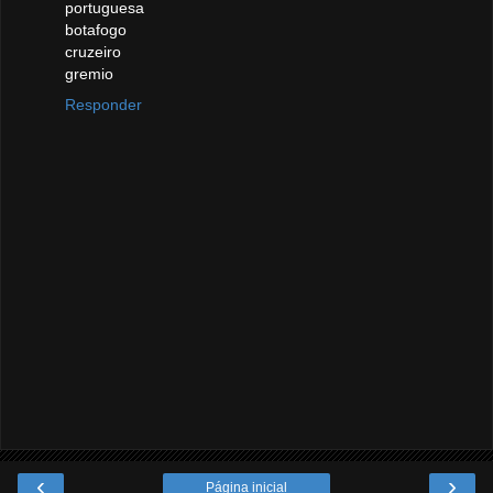
portuguesa
botafogo
cruzeiro
gremio
Responder
‹
›
Página inicial