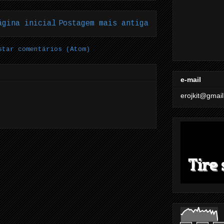
ágina inicial
Postagem mais antiga
star comentários (Atom)
e-mail
erojkit@gmai