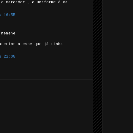
 o marcador , o uniforme é da
s 16:55
.hehehe
nterior a esse que já tinha
s 22:08