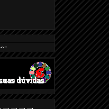
l.com