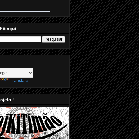
Kit aqui
Translate
ojeto !