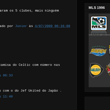
MLS 1996
aram os 5 clubes, mais ninguém
tado por
Junior
às
4/07/2009 06:16:00
camisa do Celtic com número nas
s 06:33
u com o do Jef United do Japão .
s 11:40