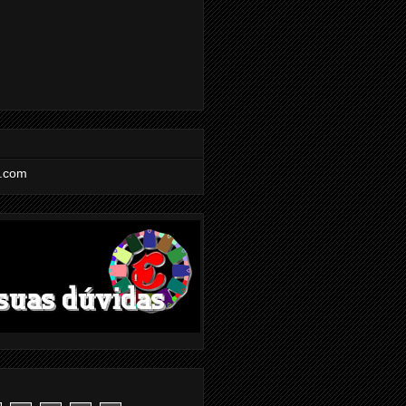
l.com