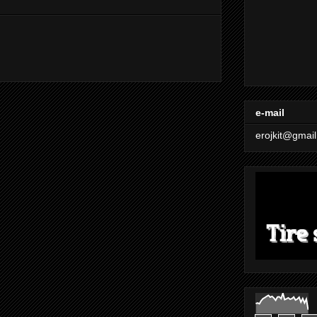
e-mail
erojkit@gmai