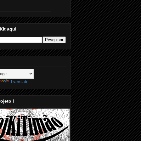
Kit aqui
Translate
ojeto !