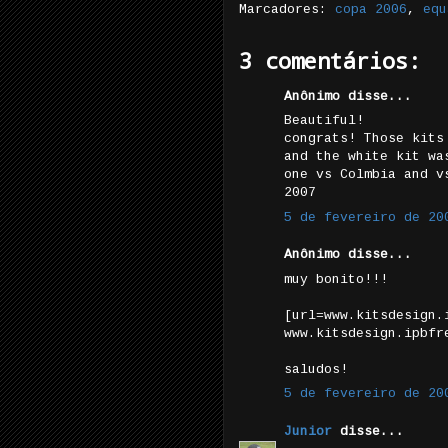
Marcadores:
copa 2006
,
equ
3 comentários:
Anônimo disse...
Beautiful!
congrats! Those kits
and the white kit wa
one vs Colmbia and v
2007
5 de fevereiro de 20
Anônimo disse...
muy bonito!!!
[url=www.kitsdesign.
www.kitsdesign.ipbfr
saludos!
5 de fevereiro de 20
Junior
disse...