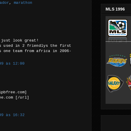
ador
,
marathon
MLS 1996
 just look great!
s used in 2 friendlys the first
s one team from africa in 2006-
09 às 12:00
ipbfree.com]
ee.com [/url]
09 às 16:32