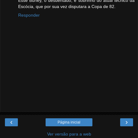
Esse Burley, o desdentado, é sobrinho do atual técnico da
Escócia, que por sua vez disputara a Copa de 82.
Responder
‹
›
Página inicial
Ver versão para a web