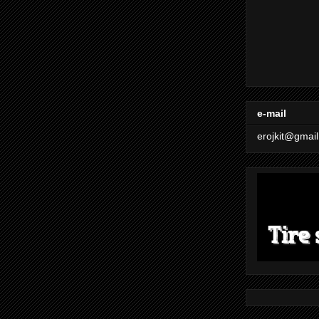
e-mail
erojkit@gmai