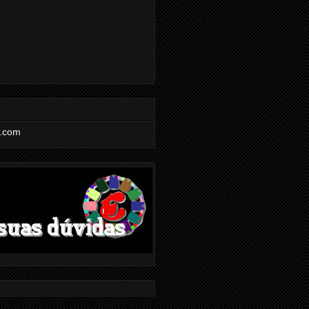
l.com