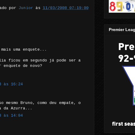
tado por
Junior
às
11/03/2008 07:19:00
Premier Lea
 mais uma enquete...
lia ficou em segundo já pode ser a
r enquete de novo?
8 às 16:24
so mesmo Bruno, como deu empate, o
a da Azurra...
8 às 14:04