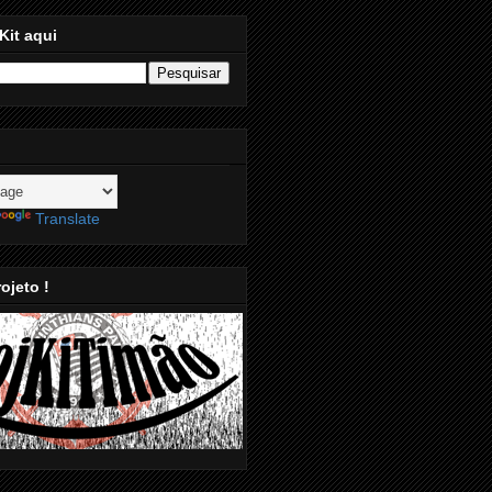
Kit aqui
Translate
ojeto !