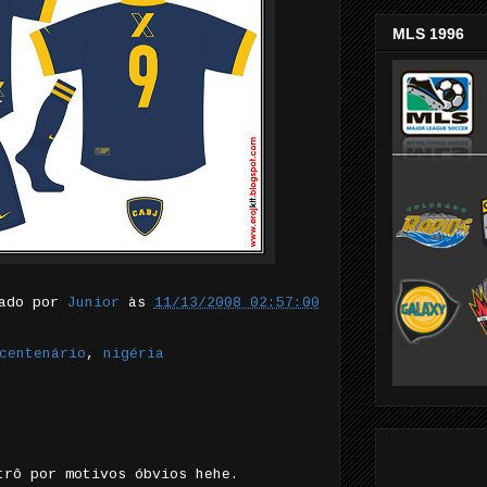
MLS 1996
tado por
Junior
às
11/13/2008 02:57:00
centenário
,
nigéria
trô por motivos óbvios hehe.