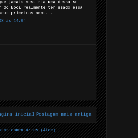
que jamais vestiria uma dessa se
r do Boca realmente ter usado essa
seus primeiros anos...
08 às 14:04
ágina inicial
Postagem mais antiga
star comentários (Atom)