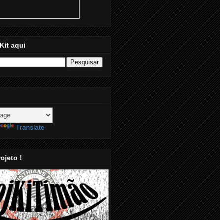
Kit aqui
Translate
ojeto !