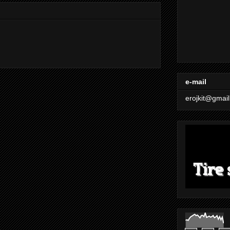
e-mail
erojkit@gmai