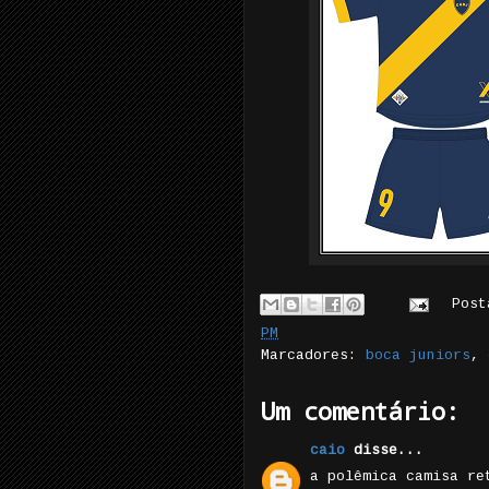
Pos
PM
Marcadores:
boca juniors
,
Um comentário:
caio
disse...
a polêmica camisa re