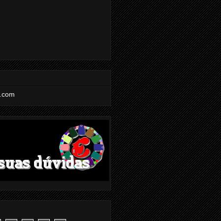
l.com