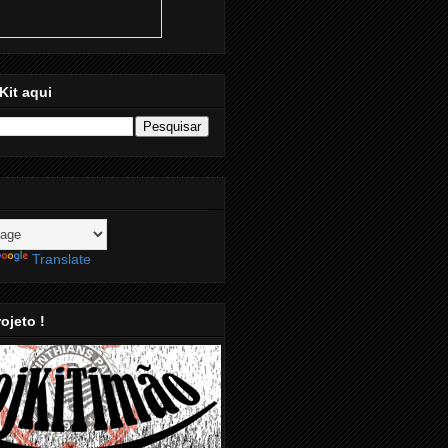
Kit aqui
Translate
ojeto !