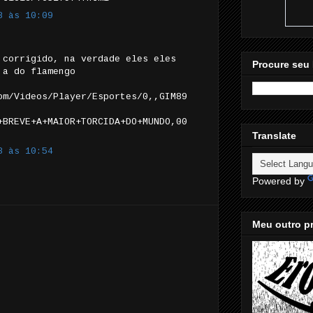
8 às 10:09
 corrigido, na verdade eles eles
Procure seu 
 a do flamengo
om/Videos/Player/Esportes/0,,GIM89
+BREVE+A+MAIOR+TORCIDA+DO+MUNDO,00
Translate
8 às 10:54
Powered by
Meu outro pr