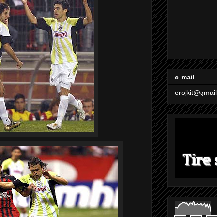
e-mail
erojkit@gmai