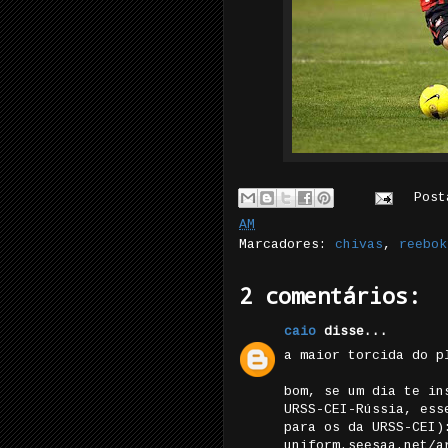
Pos
AM
Marcadores:
chivas
,
reebok
2 comentários:
caio
disse...
a maior torcida do p
bom, se um dia te in
URSS-CEI-Rússia, ess
para os da URSS-CEI)
uniform.seesaa.net/a