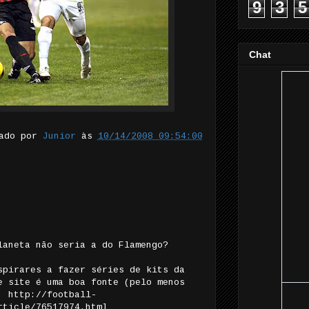
9
3
5
Chat
tado por
Junior
às
10/14/2008 09:54:00
laneta não seria a do Flamengo?
spirares a fazer séries de kits da
e site é uma boa fonte (pelo menos
: http://football-
rticle/76517974.html