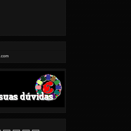
l.com