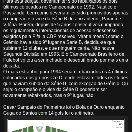
Para esta edição, deveriam ter sido rebaixados os dois
últimos colocados no Campeonato de 1992, Náutico e
Paysandu; bem como deveriam ter sido promovidos apenas
o campeão e o vice da Série B do ano anterior, Paraná e
Vitória. Porém, depois de 5 anos consecutivos cumprindo
os regulamentos internacionais de acesso e descenso
exigidos pela Fifa, a CBF resolveu "virar a mesa": como o
Grêmio havia sido 9º lugar na Série B, decidiu-se que
subiriam 12 clubes, e que ninguém cairia. Não houve
Segunda Divisão em 1993. E o Campeonato Brasileiro de
Futebol voltou a ser inchado e desequilibrado por mais uma
década.
O mais estranho: para 1994 seriam rebaixados os 4 últimos
colocados dos grupos C e D, onde estavam todos os clubes
que haviam subido da Série B, com exceção do Grêmio. Ou
seja: o campeão e o vice da Série B poderiam ser
novamente rebaixados, mas o 9º lugar, não.
Cesar Sampaio do Palmeiras foi o Bola de Ouro enquanto
Guga do Santos com 14 gols foi o artilheiro.