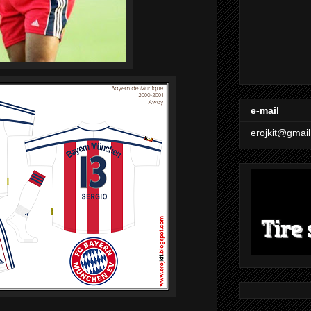
e-mail
erojkit@gmai