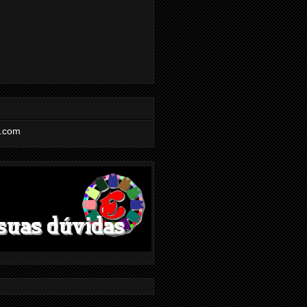
l.com